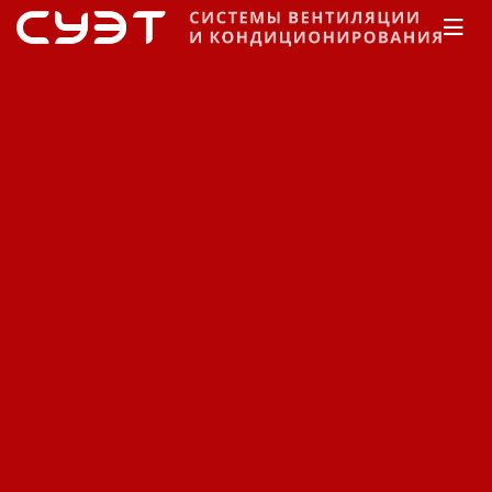
Главная
Каталог
Вентиляционные компоненты
Воздухозабор и распределение
Лиссант-Юг
Компоненты
воздухозабора и
воздухораспределения
Лиссант-Юг.
Сортировка:
По наименованию
Сначала недорогие
Сначала дорогие