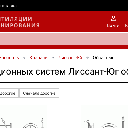
оставка
Войти
К
мпоненты
Клапаны
Лиссант-Юг
Обратные
ионных систем Лиссант-Юг о
едорогие
Сначала дорогие