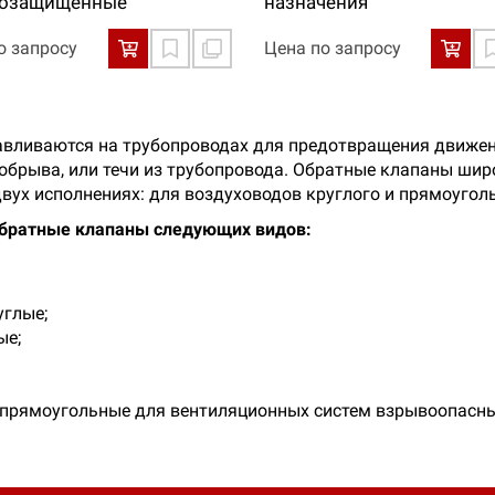
озащищённые
назначения
о запросу
Цена по запросу
навливаются на трубопроводах для предотвращения движе
 обрыва, или течи из трубопровода. Обратные клапаны ши
вух исполнениях: для воздуховодов круглого и прямоуголь
обратные клапаны следующих видов:
углые;
ые;
рямоугольные для вентиляционных систем взрывоопасны