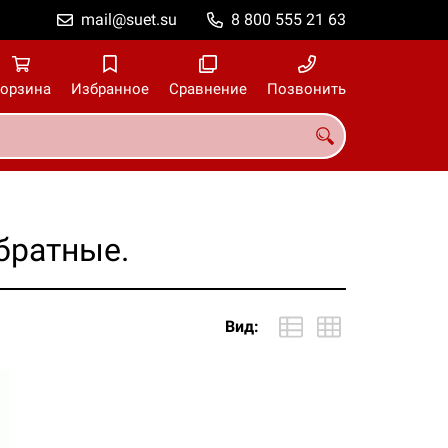
mail@suet.su
8 800 555 21 63
орзина
Избранное
Сравнение
Позвонить
братные.
Вид: