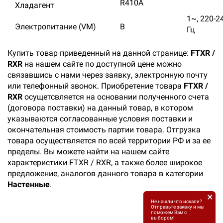
R410A
Хладагент
1~, 220-24
Электропитание (VМ)
В
Гц
Купить товар приведенный на данной странице:
FTXR /
RXR
на нашем сайте по доступной цене можно
связавшись с нами через заявку, электронную почту
или телефонный звонок. Приобретение товара
FTXR /
RXR
осущетсвляется на основании полученного счета
(договора поставки) на данный товар, в котором
указываются согласованные условия поставки и
окончательная стоимость партии товара. Отгрузка
товара осуществляется по всей территории РФ и за ее
пределы. Вы можете найти на нашем сайте
характеристики FTXR / RXR, а также более широкое
предложение, аналогов данного товара в категории
Настенные
.
×
Не нашли что искали?
Отправьте заявку и мы
поможем Вам с
выбором!