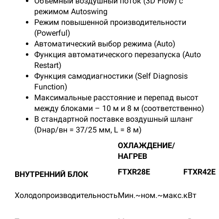
Объёмный воздушный поток (3D Flow) с
режимом Autoswing
Режим повышенной производительности
(Powerful)
Автоматический выбор режима (Auto)
Функция автоматического перезапуска (Auto
Restart)
Функция самодиагностики (Self Diagnosis
Function)
Максимальные расстояние и перепад высот
между блоками – 10 м и 8 м (соответственно)
В стандартной поставке воздушный шланг
(Dнар/вн = 37/25 мм, L = 8 м)
ОХЛАЖДЕНИЕ/
НАГРЕВ
FTXR28E
FTXR42E
ВНУТРЕННИЙ БЛОК
Холодопроизводительность
Мин.~ном.~макс.
кВт