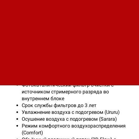
Описание
Характеристики
Система подачи свежего атмосферного
3
воздуха до 32 м
/ч
Двухстадийная очистка атмосферного
воздуха – в наружном и внутреннем блоках
Фотокаталитический фильтр очистки с
источником стримерного разряда во
внутреннем блоке
Срок службы фильтров до 3 лет
Увлажнение воздуха с подогревом (Ururu)
Осушение воздуха с подогревом (Sarara)
Режим комфортного воздухораспределения
(Comfort)