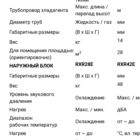
Макс. длина /
Трубопровод хладагента
м
перепад высот
Диаметр труб
Жидкость / газ
мм
Габаритные размеры
(В х Ш х Г)
мм
14
Вес
кг
Для помещения площадью
28
3
м
(ориентировочно)
RXR28E
RXR42E
НАРУЖНЫЙ БЛОК
Габаритные размеры
(В х Ш х Г)
мм
48
Вес
кг
Уровень звукового
Охлаждение
Макс. / м
давления
Нагрев
Макс. / мин.
дБА
Диапазон
Охлаждение
от ~ до
рабочих температур
Нагрев
от ~ до
°C, вл. те