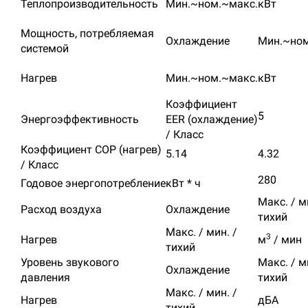
Теплопроизводительность
Мин.~ном.~макс.
кВт
Мощность, потребляемая
Охлаждение
Мин.~ном
системой
Нагрев
Мин.~ном.~макс.
кВт
Коэффициент
5
Энергоэффективность
EER (охлаждение)
/ Класс
Коэффициент COP (нагрев)
5.14
4.32
/ Класс
280
Годовое энергопотребление
кВт * ч
Макс. / м
Расход воздуха
Охлаждение
тихий
Макс. / мин. /
3
Нагрев
м
/ мин
тихий
Уровень звукового
Макс. / м
Охлаждение
давления
тихий
Макс. / мин. /
Нагрев
дБА
тихий