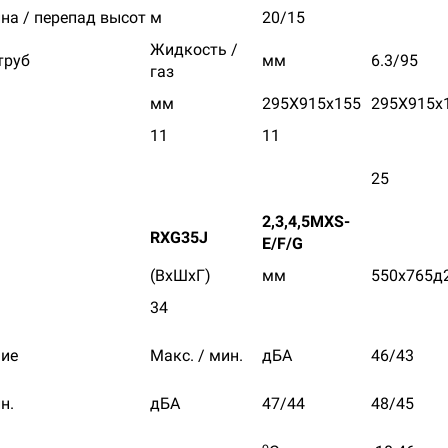
на / перепад высот
м
20/15
Жидкость /
труб
мм
6.3/95
газ
мм
295X915x155
295X915x
11
11
25
2,3,4,5MXS-
RXG35J
E/F/G
(ВхШхГ)
мм
550х765д
34
ие
Макс. / мин.
дБА
46/43
н.
дБА
47/44
48/45
o