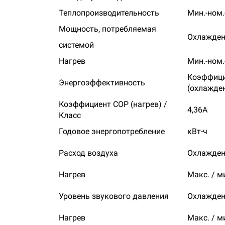
Теплопроизводительность
Мин.-ном.
Мощность, потребляемая
Охлажден
системой
Нагрев
Мин.-ном.
Коэффици
Энергоэффективность
(охлажден
Коэффициент СОР (нагрев) /
4,36А
Класс
Годовое энергопотребление
кВт-ч
Расход воздуха
Охлажден
Нагрев
Макс. / м
Уровень звукового давления
Охлажден
Нагрев
Макс. / м