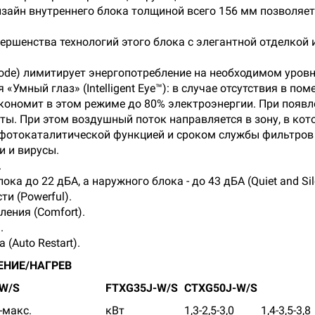
айн внутреннего блока толщиной всего 156 мм позволяет
ершенства технологий этого блока с элегантной отделкой
de) лимитирует энергопотребление на необходимом уровн
Умный глаз» (Intelligent Eye™): в случае отсутствия в по
кономит в этом режиме до 80% электроэнергии. При появ
ы. При этом воздушный поток направляется в зону, в кот
фотокаталитической функцией и сроком службы фильтров д
и и вирусы.
.
а до 22 дБА, а наружного блока - до 43 дБА (Quiet and Sile
и (Powerful).
ения (Comfort).
.
(Auto Restart).
НИЕ/НАГРЕВ
W/S
FTXG35J-W/S
CTXG50J-W/S
-макс.
кВт
1,3-2,5-3,0
1,4-3,5-3,8