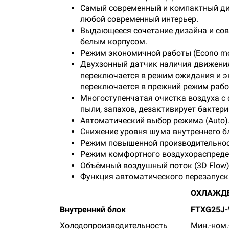
Самый современный и компактный диз
любой современный интерьер.
Выдающееся сочетание дизайна и сов
белым корпусом.
Режим экономичной работы (Econo mo
Двухзонный датчик наличия движения «
переключается в режим ожидания и э
переключается в прежний режим работ
Многоступенчатая очистка воздуха с 
пыли, запахов, дезактивирует бактери
Автоматический выбор режима (Auto)
Снижение уровня шума внутреннего блок
Режим повышенной производительност
Режим комфортного воздухораспредел
Объёмный воздушный поток (3D Flow)
Функция автоматического перезапуска 
ОХЛАЖДЕ
Внутренний блок
FTXG25J-
Холодопроизводительность
Мин.-ном.