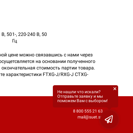
 В, 50
1-, 220-240 В, 50
Гц
ной цене можно связавшись с нами через
осущетсвляется на основании полученного
и окончательная стоимость партии товара.
йте характеристики FTXG-J/RXG-J CTXG-
×
Не нашли что искали?
Отправьте заявку и мы
поможем Вам с выбором!
8 800 555 21 63
mail@suet.su