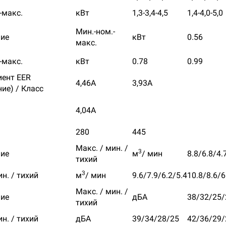
-макс.
кВт
1,3-3,4-4,5
1,4-4,0-5,0
Мин.-ном.-
ие
кВт
0.56
макс.
-макс.
кВт
0.78
0.99
ент EER
4,46А
3,93А
ие) / Класс
4,04А
280
445
Макс. / мин. /
3
ие
м
/ мин
8.8/6.8/4.
тихий
3
ин. / тихий
м
/ мин
9.6/7.9/6.2/5.4
10.8/8.6/6
Макс. / мин. /
ие
дБА
38/32/25/
тихий
ин. / тихий
дБА
39/34/28/25
42/36/29/