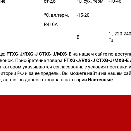
ие
от-до
С, сух. терм
-10-46
o
С, вл.терм.
-15-20
R410A
1-, 220-240
В
Гц
це:
FTXG-J/RXG-J CTXG-J/MXS-E
на нашем сайте по доступ
звонок. Приобретение товара
FTXG-J/RXG-J CTXG-J/MXS-E
 в котором указываются согласованные условия поставки 
ритории РФ и за ее пределы. Вы можете найти на нашем са
, аналогов данного товара в категории
Настенные
.