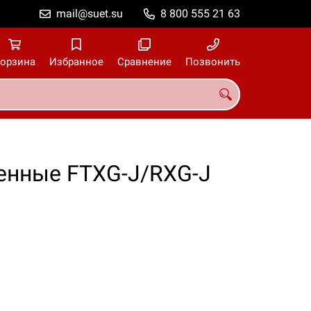
mail@suet.su
8 800 555 21 63
орзина
Избранное
Сравнение
Позвонить
тенные FTXG-J/RXG-J