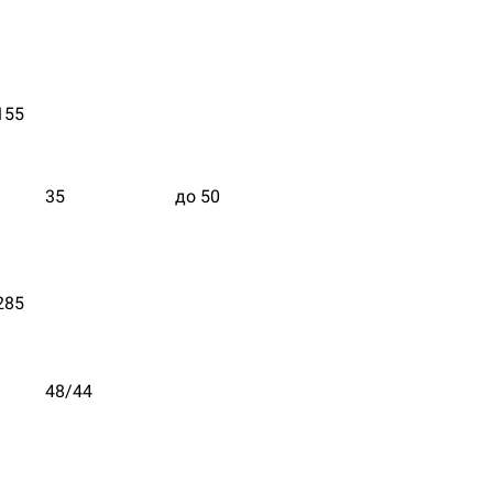
155
35
до 50
285
48/44