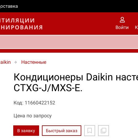
оставка
Войти
К
aikin
Настенные
Кондиционеры Daikin нас
CTXG-J/MXS-E.
Код: 11660422152
Цена по запросу
В заявку
Быстрый заказ