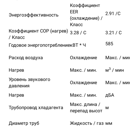
Коэффициент
EER
2.91 /C
Энергоэффективность
(охлаждение) /
Класс
Коэффициент COP (нагрев)
3.28 / C
3.21 / C
/ Класс
585
Годовое энергопотребление
кВТ * Ч
Расход воздуха
Охлаждение
Макс. / ми
3
Нагрев
Макс. / мин.
м
/ мин
Уровень звукового
Охлаждение
Макс. / ми
давления
Нагрев
Макс. / мин.
дБА
Макс. длина /
Трубопровод хладагента
м
перепад высот
Диаметр труб
Жидкость / газ
мм