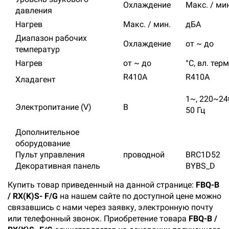
Охлаждение
Макс. / ми
давления
Нагрев
Макс. / мин.
дБА
Диапазон рабочих
Охлаждение
от ~ до
температур
Нагрев
от ~ до
°C, вл. терм
R410A
R410A
Хладагент
1~, 220~24
Электропитание (V)
В
50 Гц
Дополнительное
оборудование
Пульт управления
проводной
BRC1D52
Декоративная панель
BYBS_D
Купить товар приведенный на данной странице:
FBQ-B
/ RX(K)S- F/G
на нашем сайте по доступной цене можно
связавшись с нами через заявку, электронную почту
или телефонный звонок. Приобретение товара
FBQ-B /