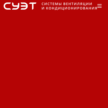
Главная
Каталог
Кондиционеры
Daikin
Канальные
Кондиционеры Daikin
канальные FBQ-B / RX(K)S-
F/G.