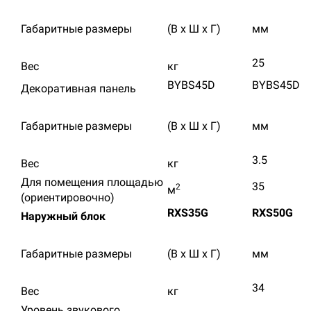
Габаритные размеры
(В х Ш х Г)
мм
25
Вес
кг
BYBS45D
BYBS45D
Декоративная панель
Габаритные размеры
(В х Ш х Г)
мм
3.5
Вес
кг
Для помещения площадью
35
2
м
(ориентировочно)
RXS35G
RXS50G
Наружный блок
Габаритные размеры
(В х Ш х Г)
мм
34
Вес
кг
Уровень звукового