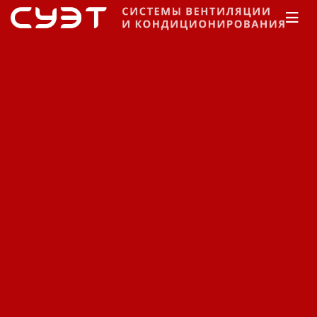
Главная
Каталог
Кондиционеры
Daikin
Кассетные
Кондиционеры Daikin
кассетные FFQ-B / RKS-F/G.
Код: 11660422189
Цена по запросу