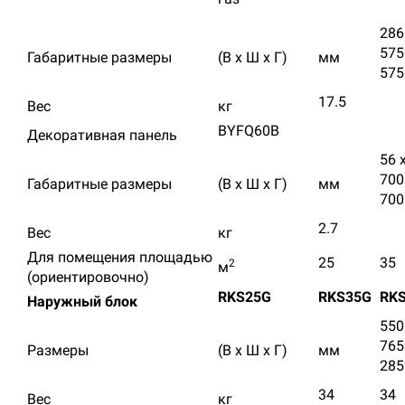
286
575
Габаритные размеры
(В х Ш х Г)
мм
575
17.5
Вес
кг
BYFQ60B
Декоративная панель
56 
700
Габаритные размеры
(В х Ш х Г)
мм
700
2.7
Вес
кг
Для помещения площадью
25
35
2
м
(ориентировочно)
RKS25G
RKS35G
RK
Наружный блок
550
765
Размеры
(В х Ш х Г)
мм
285
34
34
Вес
кг