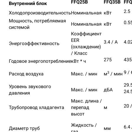
FFQ25B
FFQ35B
FF
Внутренний блок
2.5
Холодопроизводительность
Номинальная
кВт
Мощность, потребляемая
0.5
Номинальная
кВт
системой
Коэффициент
EER
3.4 / A
4.02
Энергоэффективность
(охлаждение)
/ Класс
275
435
Годовое энергопотребление
кВт * ч
9 / 
3
Расход воздуха
Макс. / мин
м
/ мин
29.5
Уровень звукового
Макс. / мин
дБА
24.
давления
Макс. длина /
20 
Трубопровод хладагента
перепад
м
высот
Жидкость /
6.4 
Диаметр труб
мм
газ