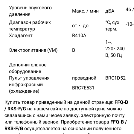
Уровень звукового
46 
Макс. / мин
дБА
давления
Диапазон рабочих
°C, сух.
-10
от ~ до
температур
терм.
Хладагент
R410A
1~,
220~240
Электропитание (VM)
В
В, 50 Гц
Дополнительное
оборудование
Пульт управления
проводной
BRC1D52
инфракрасный
BRC7E531
(охлаждение)
Купить товар приведенный на данной странице:
FFQ-B
/ RKS-F/G
на нашем сайте по доступной цене можно
связавшись с нами через заявку, электронную почту
или телефонный звонок. Приобретение товара
FFQ-B /
RKS-F/G
осущетсвляется на основании полученного