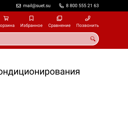
mail@suet.su
8 800 555 21 63
орзина
Избранное
Сравнение
Позвонить
ондиционирования