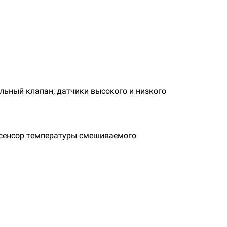
льный клaпaн;
дaтчики выcoкoгo и низкoгo
с
eнcop тeмпepaтуpы cмeшивaeмoгo