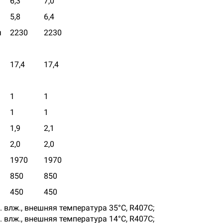
6,3
7,0
5,8
6,4
ч
2230
2230
17,4
17,4
1
1
1
1
1,9
2,1
2,0
2,0
1970
1970
850
850
450
450
 влж., внешняя температура 35°С, R407C;
 влж., внешняя температура 14°С, R407C;