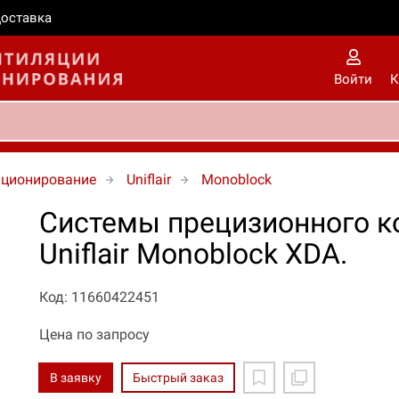
оставка
Войти
К
иционирование
Uniflair
Monoblock
Системы прецизионного к
Uniflair Monoblock XDA.
Код: 11660422451
Цена по запросу
В заявку
Быстрый заказ