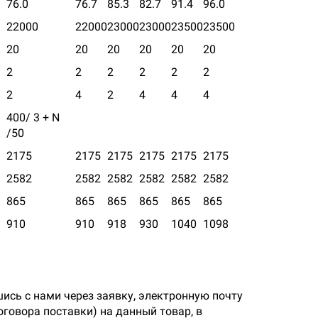
76.0
76.7
85.3
82.7
91.4
96.0
22000
22000
23000
23000
23500
23500
20
20
20
20
20
20
2
2
2
2
2
2
2
4
2
4
4
4
400/ 3
+ N
/5
0
2175
2175
2175
2175
2175
2175
2582
2582
2582
2582
2582
2582
865
865
865
865
865
865
910
910
918
930
1040
1098
ись с нами через заявку, электронную почту
оговора поставки) на данный товар, в