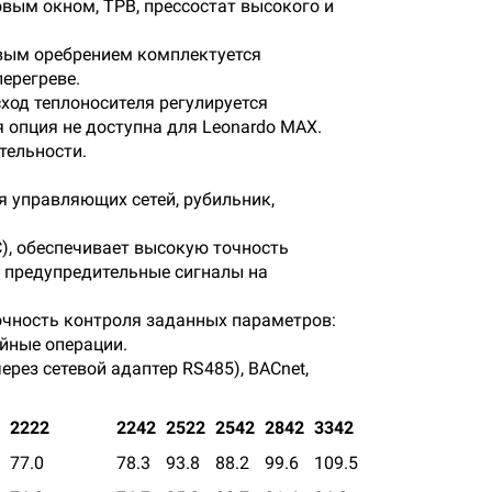
овым окном, ТРВ, прессостат высокого и
евым оребрением комплектуется
ерегреве.
ход теплоносителя регулируется
опция не доступна для Leonardo MAX.
тельности.
 управляющих сетей, рубильник,
), обеспечивает высокую точность
и предупредительные сигналы на
очность контроля заданных параметров:
йные операции.
ез сетевой адаптер RS485), BACnet,
2222
2242
2522
2542
2842
3342
77
.0
78.3
93.8
88.2
99.6
109.5