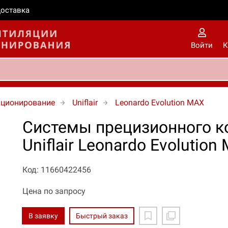
оставка
Войти
К
иционирование
Uniflair
Leonardo Evolution MAX
Системы прецизионного к
Uniflair Leonardo Evolutio
Код: 11660422456
Цена по запросу
В заявку
Быстрый заказ