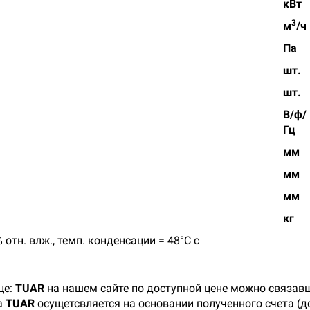
кВт
3
м
/ч
Па
шт.
шт.
В/ф/
Гц
мм
мм
мм
кг
тн. влж., темп. конденсации = 48°С с
це:
TUAR
на нашем сайте по доступной цене можно связавш
а
TUAR
осущетсвляется на основании полученного счета (д