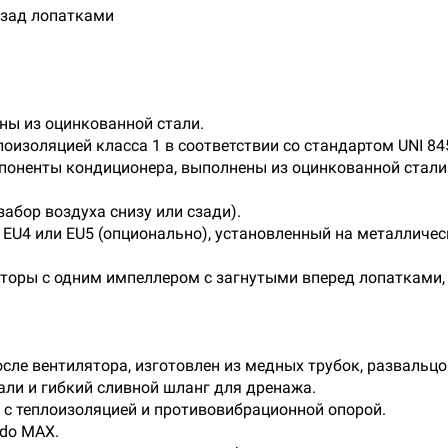
азад лопатками
ны из оцинкованной стали.
оизоляцией класса 1 в соответствии со стандартом UNI 845
поненты кондиционера, выполнены из оцинкованной стали
абор воздуха снизу или сзади).
U4 или EU5 (опционально), установленный на металличес
оры с одним импеллером с загнутыми вперед лопатками,
сле вентилятора, изготовлен из медных трубок, развальц
али и гибкий сливной шланг для дренажа.
с теплоизоляцией и противовибрационной опорой.
rdo MAX.