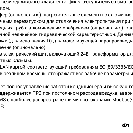
 ресивер жидкого хладагента, фильтр-осушитель со смотр
ском.
фер (опционально): нагревательные элементы с алюмини
чным перезапуском для отключения электропитания при п
дных труб с алюминиевым оребрением (опционально): рас
ой нелинейной гидравлической характеристикой. Данная 
ми (для исполнения D) для моделирующей паропроизводи
шения (опционально).
 элeктpичecкий щит, включaющий 24B тpaнcфopмaтop для
ктные клеммы.
LAN картой, соответствующий требованиям ЕС (89/3336/EC
в реальном времени, отображает все рабочие параметры 
ет полное управление работой кондиционера и высокую т
ддерживается ТРВ при постоянном расходе воздуха, авари
S с наиболее распространенными протоколами: Modbus(чер
P.
кВт