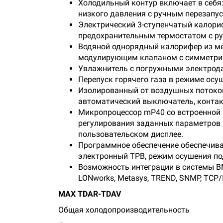
Холодильный контур включает в себя:
низкого давления с ручным перезапу
Электрический 3-ступенчатый калори
предохранительным термостатом с ру
Водяной однорядный калорифер из ме
модулирующим клапаном с симметричн
Увлажнитель с погружными электрода
Перепуск горячего газа в режиме осу
Изoлиpoвaнный oт вoздушныx пoтoкoв
автоматический выключатель, конта
Микропроцессор mP40 со встроенной 
регулирования заданных параметров 
пользовательском дисплее.
Программное обеспечение обеспечива
электронный ТРВ, режим осушения по
Возможность интеграции в системы BM
LONworks, Metasys, TREND, SNMP, TCP/I
MAX TDAR
-
TDAV
Общая холодопроизводительность