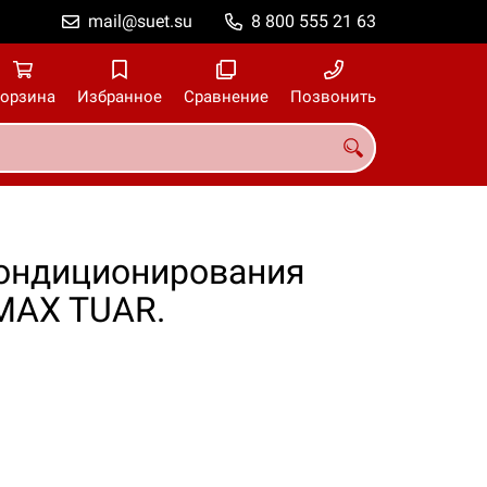
mail@suet.su
8 800 555 21 63
орзина
Избранное
Сравнение
Позвонить
ондиционирования
n MAX TUAR.