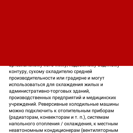
конденсатора
ILG: Без конденсатора, можно подсоединить к
сухому охладителю.
Рабочие диапазоны :
Холодопроизводительность: от 35 до 350 кВт
Область применения :
Холодильные машины могут быть подключены к
артезианскому источнику, подземному водяному
контуру, сухому охладителю средней
производительности или градирне и могут
использоваться для охлаждения жилых и
административно-торговых зданий,
производственных предприятий и медицинских
учреждений. Реверсивные холодильные машины
можно подключить к отопительным приборам
(радиаторам, конвекторам и т. п.), системам
напольного отопления / охлаждения, к местным
неавтономным кондиционерам (вентиляторным