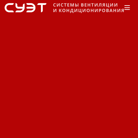
Главная
Каталог
Центральное
кондиционирование
WESPER
Чиллеры с
воздушным охлаждением конденсатора
CLS