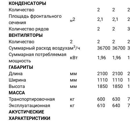
КОНДЕНСАТОРЫ
Количество
2
2
2
Площадь фронтального
2
2,1
2,1
2
м
сечения
Количество рядов
2
2
3
ВЕНТИЛЯТОРЫ
Количество
2
2
2
2
3
Суммарный расход воздуха
м
/ч
36700
36700
3
Суммарная потребляемая
кВт
1,96
1,96
1
мощность
ГАБАРИТЫ
Длина
мм
2100
2100
2
Ширина
мм
1110
1110
1
Высота
мм
1850
1850
1
МАССА
Транспортировочная
кг
600
630
7
Эксплуатационная
кг
610
640
7
АКУСТИЧЕСКИЕ
ХАРАКТЕРИСТИКИ