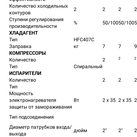
Количество холодильных
2
2
2
2
контуров
Ступени регулирования
%
50/100
50/100
5
производительности
ХЛАДАГЕНТ
Тип
HFC407C
Заправка
кг
7
7
9
КОМПРЕССОРЫ
2
2
Количество
2
Тип
Спиральный
ИСПАРИТЕЛИ
Количество
2
2
2
Тип
Мощность
электронагревателя
Вт
2 x 35
2 x 35
2
защиты от замораживания
Тип подсоединения
Диаметр патрубков входа/
дюйм
2"
2"
2
выхода