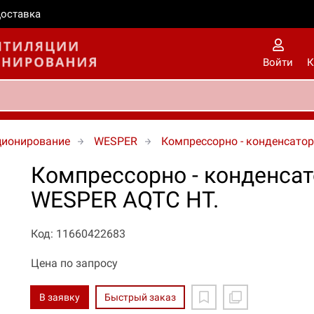
оставка
Войти
К
ционирование
WESPER
Компрессорно - конденсато
Компрессорно - конденса
WESPER AQTC HT.
Код: 11660422683
Цена по запросу
В заявку
Быстрый заказ