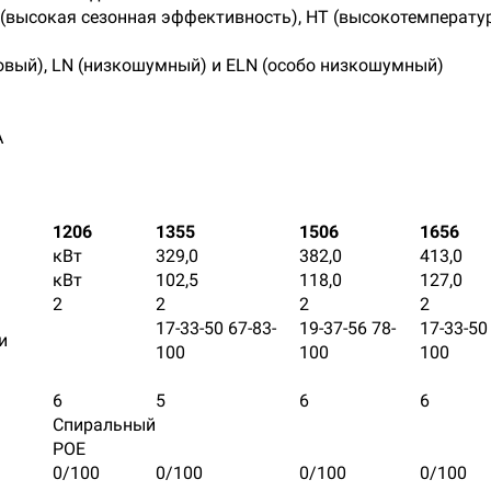
E (высокая сезонная эффективность), НТ (высокотемперату
овый), LN (низкошумный) и ELN (особо низкошумный)
А
1206
1355
1506
1656
кВт
329,0
382,0
413,0
кВт
102,5
118,0
127,0
2
2
2
2
17-33-50 67-83-
19-37-56 78-
17-33-50
и
100
100
100
6
5
6
6
Спиральный
POE
0/100
0/100
0/100
0/100