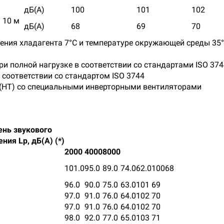
дБ(А)
100
101
102
 10 м
дБ(А)
68
69
70
пения хладагента 7°C и температуре окружающей среды 35
и полной нагрузке в соответствии со стандартами ISO 37
 соответствии со стандартом ISO 3744
(HT) со специальными инверторными вентиляторами
ень звукового
ния Lp, дБ(А) (*)
2000
4000
8000
101.0
95.0
89.0
74.0
62.0
100
68
96.0
90.0
75.0
63.0
101
69
97.0
91.0
76.0
64.0
102
70
97.0
91.0
76.0
64.0
102
70
98.0
92.0
77.0
65.0
103
71