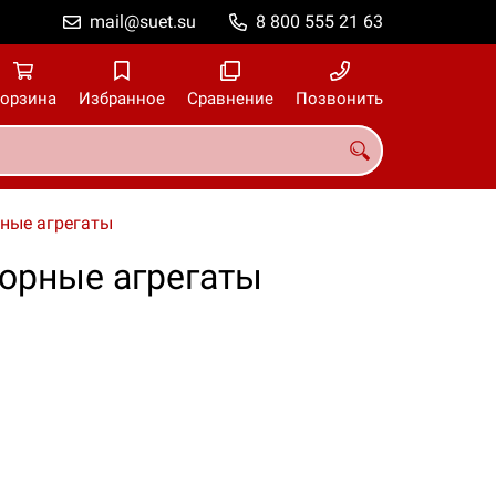
mail@suet.su
8 800 555 21 63
орзина
Избранное
Сравнение
Позвонить
рные агрегаты
торные агрегаты